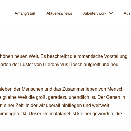
Hauptnavigation
Anfang/start
Aktuelles/news
Arbeiten/work
Auss
chönen neuen Welt. Es beschreibt die romantische Vorstellung
Garten der Lüste“ von Hieronymus Bosch aufgreift und neu
enleben der Menschen und das Zusammenleben von Mensch
zeigt eine Welt die groß, geradezu unendlich ist. Der Garten in
iner Zeit, in der wir überall hinfliegen und weltweit
mengerückt. Unser Heimatplanet ist kleiner geworden, die