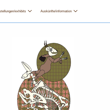
tellungen/exhibits
Auskünfte/information