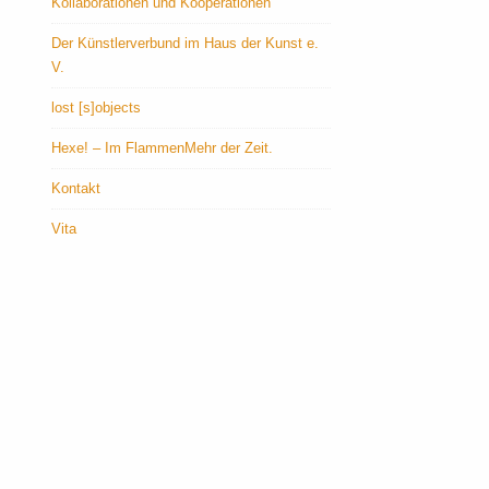
Kollaborationen und Kooperationen
Der Künstlerverbund im Haus der Kunst e.
V.
lost [s]objects
Hexe! – Im FlammenMehr der Zeit.
Kontakt
Vita