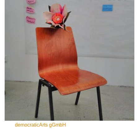
democraticArts gGmbH